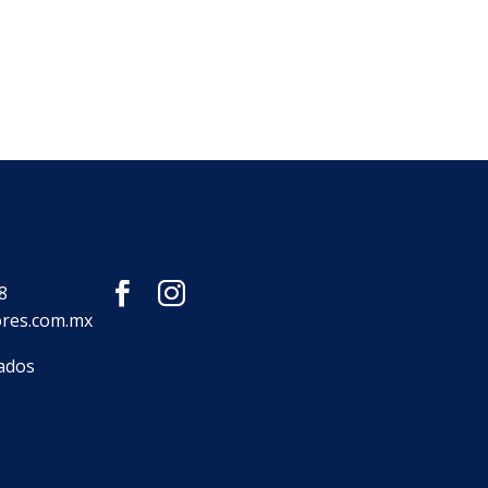
8
ores.com.mx
ados