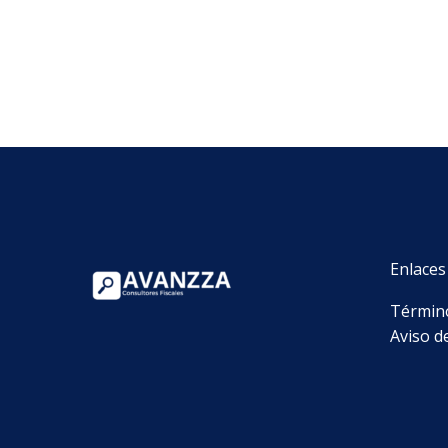
Enlaces
Término
Aviso d